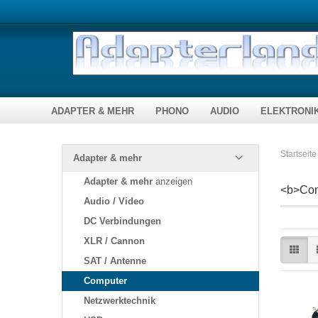
ADAPTER & MEHR
PHONO
AUDIO
ELEKTRONI
Audio / Video
Plattenspielernadeln
Fernbedienungen
DC Verbindungen
Bausätze & 
Startseite
Adapter & mehr
Kompaktadapter
Bausätze
Adapter & mehr
anzeigen
Lautsprecherkabel
Stecker, Buchsen...
Module, ferti
<b>Com
Verbindungskabel
Audio / Video
Zubehör
Toslink / Opti
DC Verbindungen
XLR / Cannon
Computer
Netzwerktechnik
SAT / Antenne
Computer
Telekommunikation
Netzwerktechnik