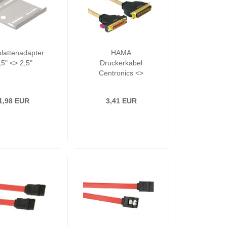
plattenadapter
HAMA
,5" <> 2,5"
Druckerkabel
Centronics <>
Parallel - 1,8m
1,98 EUR
3,41 EUR