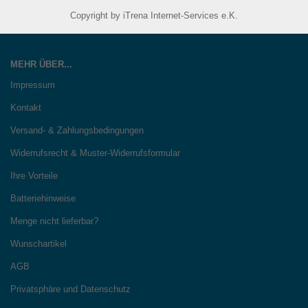
Copyright by iTrena Internet-Services e.K.
MEHR ÜBER...
Impressum
Kontakt
Versand- & Zahlungsbedingungen
Widerrufsrecht & Muster-Widerrufsformular
Ihre Vorteile
Batteriehinweise
Menge nicht lieferbar?
Wunschartikel
AGB
Privatsphäre und Datenschutz