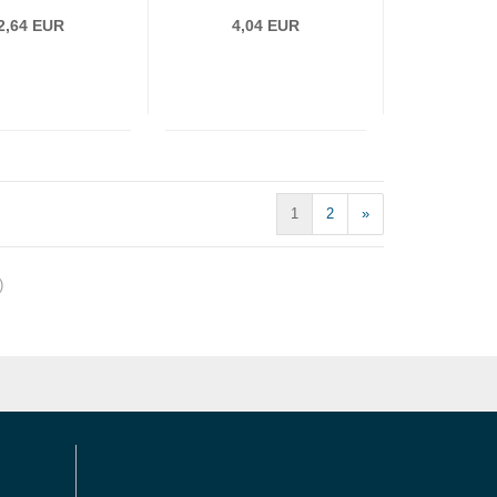
2,64 EUR
4,04 EUR
1
2
»
)