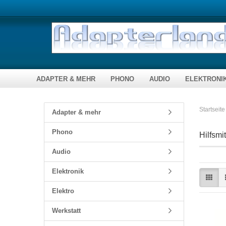
ADAPTER & MEHR
PHONO
AUDIO
ELEKTRONI
Audio / Video
Plattenspielernadeln
Fernbedienungen
DC Verbindungen
Bausätze & 
Startseite
Adapter & mehr
Kompaktadapter
Bausätze
Lautsprecherkabel
Stecker, Buchsen...
Module, ferti
Phono
Hilfsmi
Verbindungskabel
Zubehör
Audio
Toslink / Opti
Elektronik
Computer
Netzwerktechnik
Elektro
Werkstatt
Telekommunikation