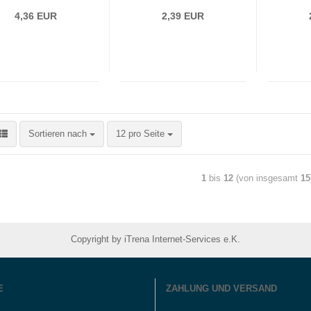
4,36 EUR
2,39 EUR
Sortieren nach
12 pro Seite
1
bis
12
(von insgesamt
15
Copyright by iTrena Internet-Services e.K.
E
ZAHLUNG UND VERSAND