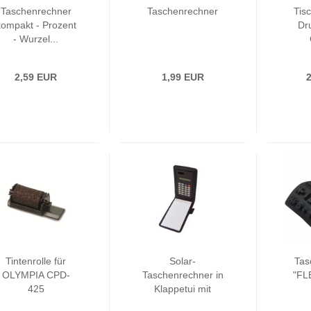
Taschenrechner
Taschenrechner
Tis
kompakt - Prozent
Dr
- Wurzel...
2,59 EUR
1,99 EUR
Tintenrolle für
Solar-
Tas
OLYMPIA CPD-
Taschenrechner in
"FLE
425
Klappetui mit
Notizblock