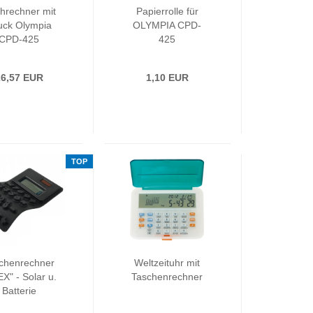
chrechner mit
Papierrolle für
uck Olympia
OLYMPIA CPD-
CPD-425
425
26,57 EUR
1,10 EUR
TOP
chenrechner
Weltzeituhr mit
X" - Solar u.
Taschenrechner
Batterie