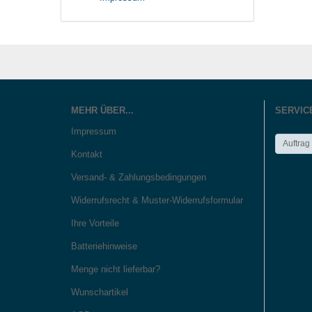
MEHR ÜBER...
SERVIC
Impressum
Auftrag
Kontakt
Versand- & Zahlungsbedingungen
Widerrufsrecht & Muster-Widerrufsformular
Ihre Vorteile
Batteriehinweise
Menge nicht lieferbar?
Wunschartikel