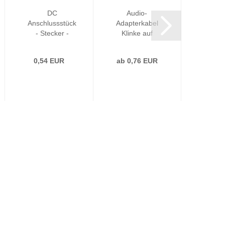
DC
Audio-
F-St
Anschlussstück
Adapterkabel
6,
- Stecker -
Klinke auf
vergo
Klemme
Cinch
Big
versch....
0,54 EUR
ab 0,76 EUR
0,1