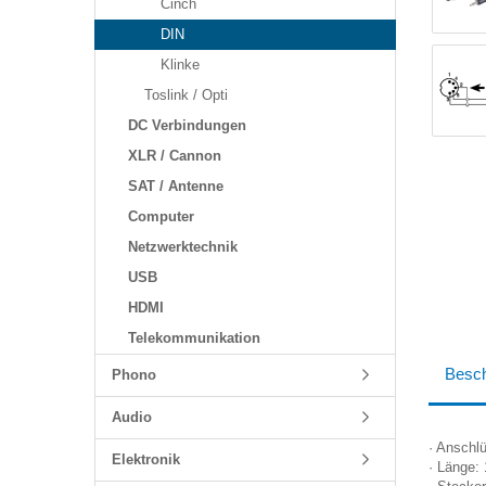
Cinch
DIN
Klinke
Toslink / Opti
DC Verbindungen
XLR / Cannon
SAT / Antenne
Computer
Netzwerktechnik
USB
HDMI
Telekommunikation
Besch
Phono
Audio
· Anschl
Elektronik
· Länge: