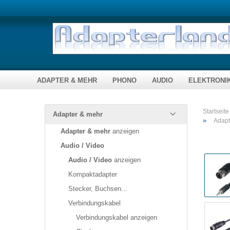
ADAPTER & MEHR
PHONO
AUDIO
ELEKTRONI
Audio / Video
Plattenspielernadeln
Fernbedienungen
DC Verbindungen
Bausätze & 
Startseite
Adapter & mehr
»
Kompaktadapter
Bausätze
Adapt
Adapter & mehr
anzeigen
Lautsprecherkabel
Stecker, Buchsen...
Module, ferti
Verbindungskabel
Audio / Video
Zubehör
Toslink / Opti
Audio / Video
anzeigen
Kompaktadapter
Computer
Netzwerktechnik
Stecker, Buchsen...
Verbindungskabel
Telekommunikation
Verbindungskabel anzeigen