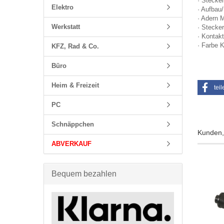
· Stecke
Elektro
· Aufbau
· Adern 
Werkstatt
· Stecker
· Kontakt
· Farbe 
KFZ, Rad & Co.
Büro
Heim & Freizeit
teil
PC
Schnäppchen
Kunden, 
ABVERKAUF
Bequem bezahlen