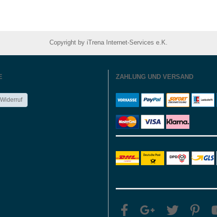
Copyright by iTrena Internet-Services e.K.
E
ZAHLUNG UND VERSAND
 Widerruf