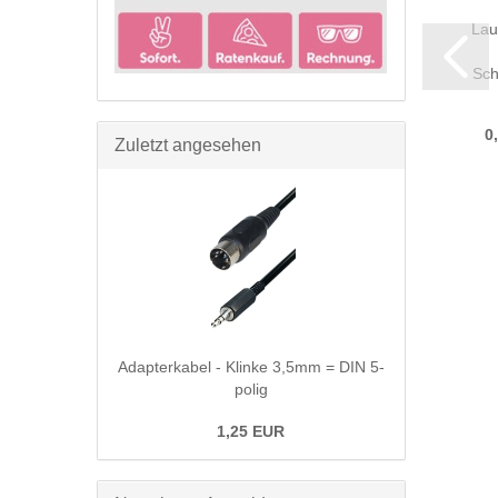
Adapter
Lautsprecherkabel
Lau
USB-C auf
1,5 qmm -
USB micro
transparent...
Sch
3.1
1,01 EUR
7,49 EUR
0
Zuletzt angesehen
0,30 EUR pro m
Adapterkabel - Klinke 3,5mm = DIN 5-
polig
1,25 EUR