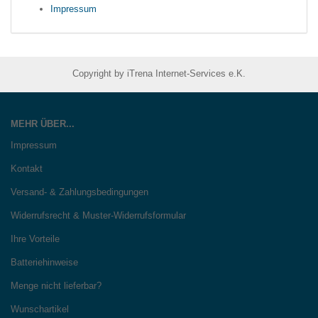
Impressum
Copyright by iTrena Internet-Services e.K.
MEHR ÜBER...
Impressum
Kontakt
Versand- & Zahlungsbedingungen
Widerrufsrecht & Muster-Widerrufsformular
Ihre Vorteile
Batteriehinweise
Menge nicht lieferbar?
Wunschartikel