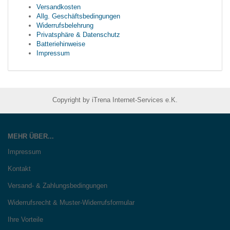
Versandkosten
Allg. Geschäftsbedingungen
Widerrufsbelehrung
Privatsphäre & Datenschutz
Batteriehinweise
Impressum
Copyright by iTrena Internet-Services e.K.
MEHR ÜBER...
Impressum
Kontakt
Versand- & Zahlungsbedingungen
Widerrufsrecht & Muster-Widerrufsformular
Ihre Vorteile