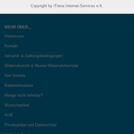
Copyright by iTrena Internet-Services e.K.
MEHR ÜBER...
Impressum
Kontakt
Versand- & Zahlungsbedingungen
Widerrufsrecht & Muster-Widerrufsformular
Ihre Vorteile
Batteriehinweise
Menge nicht lieferbar?
Wunschartikel
AGB
Privatsphäre und Datenschutz