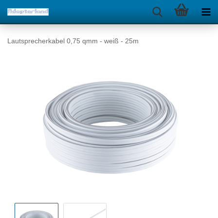
Lautsprecherkabel 0,75 qmm - weiß - 25m