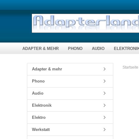
ADAPTER & MEHR
PHONO
AUDIO
ELEKTRONI
Audio / Video
Plattenspielernadeln
Fernbedienungen
DC Verbindungen
Bausätze & 
Startseite
Adapter & mehr
Kompaktadapter
Bausätze
Lautsprecherkabel
Stecker, Buchsen...
Module, ferti
Phono
Verbindungskabel
Zubehör
Audio
Toslink / Opti
Elektronik
Computer
Netzwerktechnik
Elektro
Werkstatt
Telekommunikation