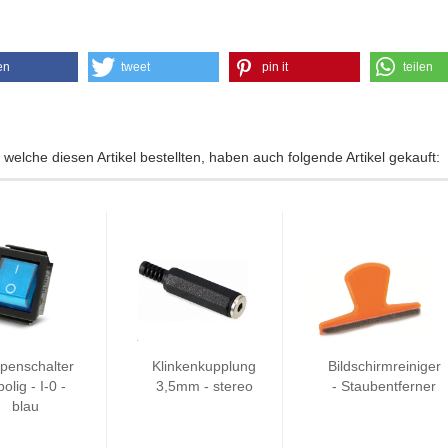
en
tweet
pin it
teilen
welche diesen Artikel bestellten, haben auch folgende Artikel gekauft:
penschalter
Klinkenkupplung
Bildschirmreiniger
polig - I-0 -
3,5mm - stereo
- Staubentferner
blau
leuchtet...