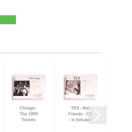
Chicago -
YES - And
Luftpo
The 1969
Friends - CD
Grö
Toronto
- in Schuber
Concert -
- Wakeman...
CD...