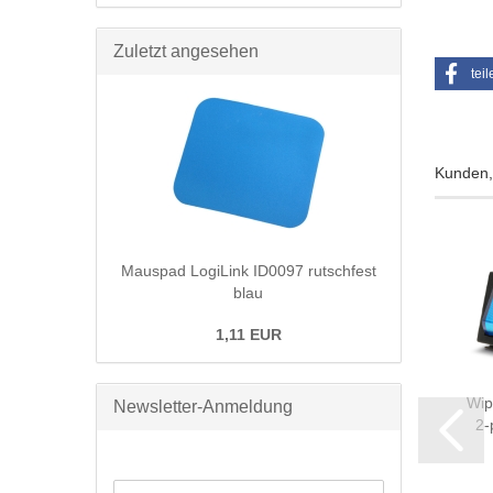
Zuletzt angesehen
teil
Kunden, 
Mauspad LogiLink ID0097 rutschfest
blau
1,11 EUR
he
Digitaler
Entlötpumpe -
Wip
Newsletter-Anmeldung
Luftdruckprüfer
robuste
2-
f. PKW,
Metallausführung
LKW......
be