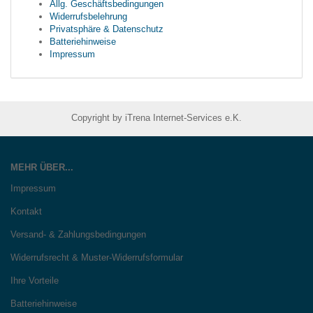
Allg. Geschäftsbedingungen
Widerrufsbelehrung
Privatsphäre & Datenschutz
Batteriehinweise
Impressum
Copyright by iTrena Internet-Services e.K.
MEHR ÜBER...
Impressum
Kontakt
Versand- & Zahlungsbedingungen
Widerrufsrecht & Muster-Widerrufsformular
Ihre Vorteile
Batteriehinweise